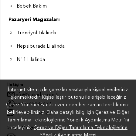
Bebek Bakım
Pazaryeri Mağazaları
Trendyol Lilalinda
Hepsiburada Lilalinda
N11 Lilalinda
İletişim
İnternet sitemizde çerezler vasıtasıyla kişisel verileriniz
info@lilalinda.com.tr
işlenmektedir. Kişiselleştir butonu ile erişebileceğiniz
+905346488422
Çerez Yönetim Paneli üzerinden her zaman tercihlerinizi
belirleyebilirsiniz. Daha detaylı bilgi için Çerez ve Diğer
+905346488422
Tanımlama Teknolojilerine Yönelik Aydınlatma Metni'ni
inceleyiniz.
Çerez ve Diğer Tanımlama Teknolojilerine
Sosyal Medya
Yönelik Aydınlatma Metni