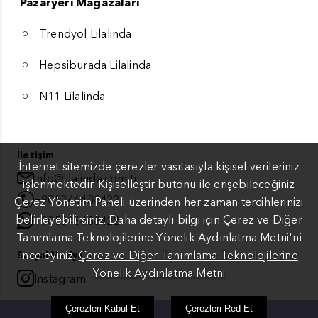
Pazaryeri Mağazaları
Trendyol Lilalinda
Hepsiburada Lilalinda
N11 Lilalinda
İletişim
İnternet sitemizde çerezler vasıtasıyla kişisel verileriniz
info@lilalinda.com.tr
işlenmektedir. Kişiselleştir butonu ile erişebileceğiniz
+905346488422
Çerez Yönetim Paneli üzerinden her zaman tercihlerinizi
belirleyebilirsiniz. Daha detaylı bilgi için Çerez ve Diğer
+905346488422
Tanımlama Teknolojilerine Yönelik Aydınlatma Metni'ni
inceleyiniz.
Çerez ve Diğer Tanımlama Teknolojilerine
Sosyal Medya
Yönelik Aydınlatma Metni
Instagram
Çerezleri Kabul Et
Çerezleri Red Et