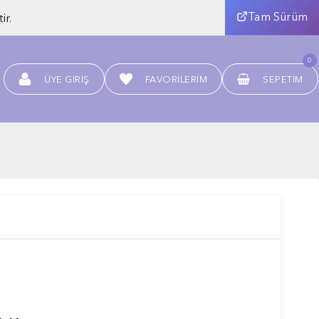
Tam Sürüm
ir.
0
ÜYE GIRIŞ
FAVORILERIM
SEPETIM