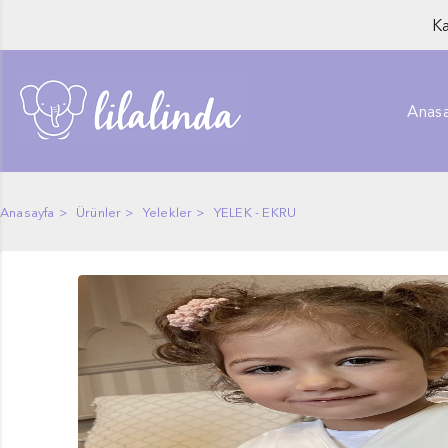
Ka
Anasa
Anasayfa
Ürünler
Yelekler
YELEK - EKRU