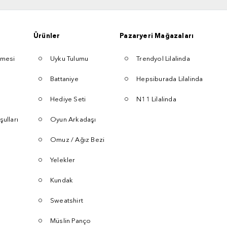
Ürünler
Pazaryeri Mağazaları
şmesi
Uyku Tulumu
Trendyol Lilalinda
Battaniye
Hepsiburada Lilalinda
Hediye Seti
N11 Lilalinda
şulları
Oyun Arkadaşı
Omuz / Ağız Bezi
Yelekler
Kundak
Sweatshirt
Müslin Panço