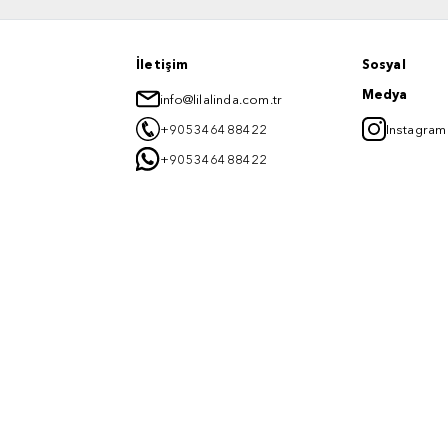
İletişim
Sosyal
Medya
info@lilalinda.com.tr
+905346488422
Instagram
+905346488422