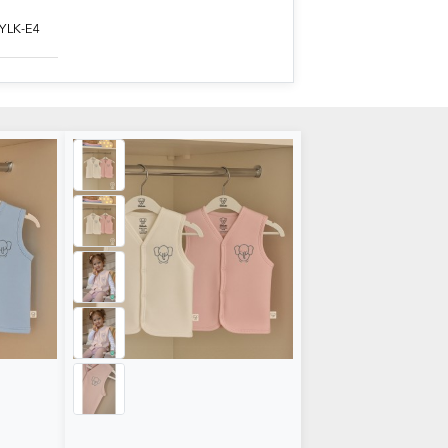
 YLK-E4
2' li Yelek1