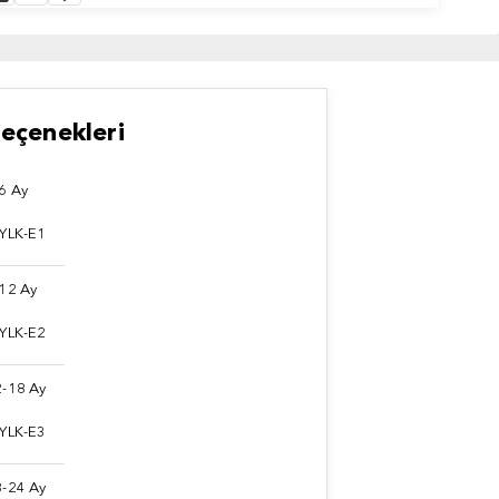
eçenekleri
6 Ay
 YLK-E1
12 Ay
 YLK-E2
2-18 Ay
 YLK-E3
8-24 Ay