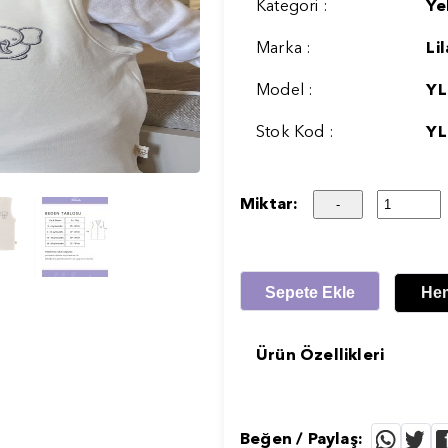
Kategori :
Ye
Marka :
Li
Model :
YL
Stok Kod :
YL
Miktar:
Sepete Ekle
He
Ürün Özellikleri
Beğen / Paylaş: