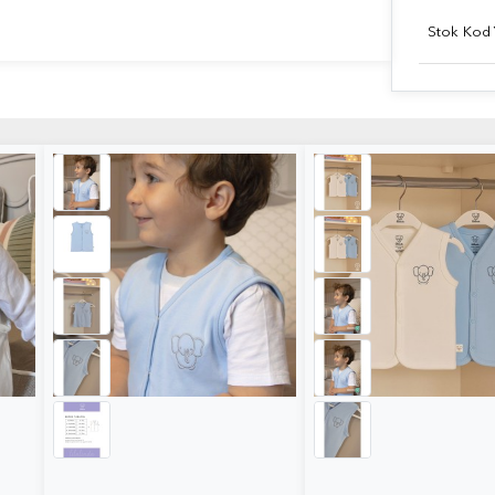
Stok Kod
YELEK - mavi1
2' li Yelek2