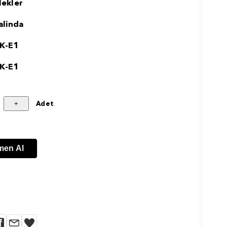
lekler
lalinda
K-E1
K-E1
Adet
men Al