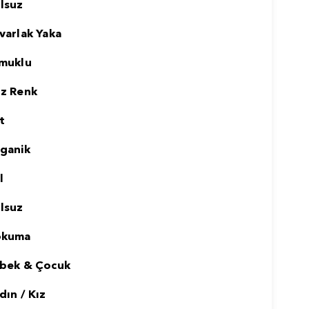
lsuz
varlak Yaka
muklu
z Renk
t
ganik
l
lsuz
okuma
bek & Çocuk
dın / Kız