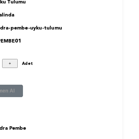
ku Tulumu
lalinda
dra-pembe-uyku-tulumu
PEMBE01
Adet
men Al
dra Pembe