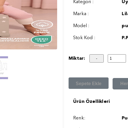
Kategori :
Uy
Marka :
Li
Model :
pu
Stok Kod :
P.
Miktar:
Sepete Ekle
He
Ürün Özellikleri
Renk:
Pu