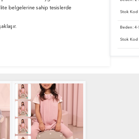
te belgelerine sahip tesislerde
Stok Kod
aklaşır.
Beden: 4-
Stok Kod
2
Uyku Tulumu - Pudra
Pembe1