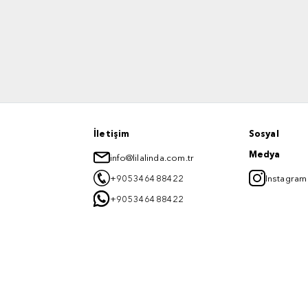
İletişim
Sosyal
Medya
info@lilalinda.com.tr
+905346488422
Instagram
+905346488422