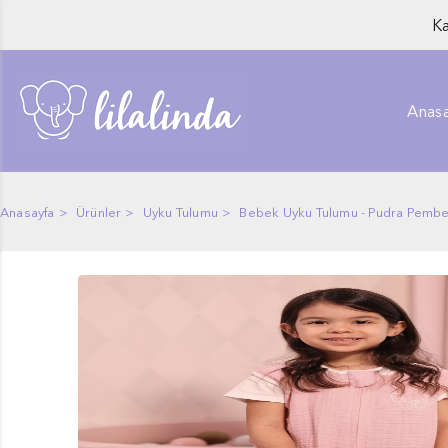
Ka
Anasa
Anasayfa
Ürünler
Uyku Tulumu
Bebek Uyku Tulumu - Pudra Pembe M