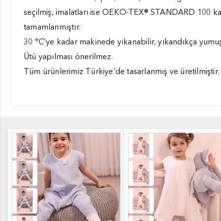
seçilmiş, imalatları ise OEKO-TEX® STANDARD 100 kali
tamamlanmıştır.
30 °C’ye kadar makinede yıkanabilir, yıkandıkça yumuş
Ütü yapılması önerilmez.
Tüm ürünlerimiz Türkiye’de tasarlanmış ve üretilmiştir.
Uyku Tulumu - Mavi1
Uyku Tulumu - Ekru