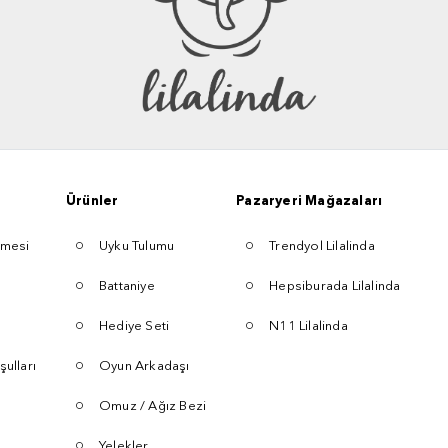
Ürünler
Pazaryeri Mağazaları
şmesi
Uyku Tulumu
Trendyol Lilalinda
Battaniye
Hepsiburada Lilalinda
Hediye Seti
N11 Lilalinda
şulları
Oyun Arkadaşı
Omuz / Ağız Bezi
Yelekler