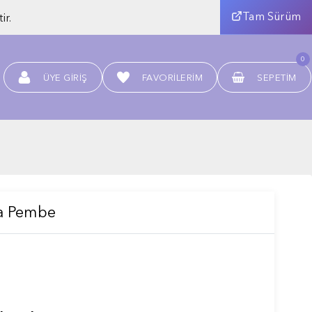
Tam Sürüm
ir.
0
ÜYE GIRIŞ
FAVORILERIM
SEPETIM
a Pembe