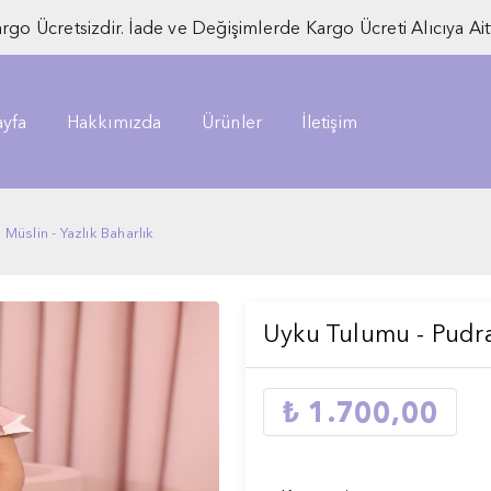
rgo Ücretsizdir. İade ve Değişimlerde Kargo Ücreti Alıcıya Aitt
yfa
Hakkımızda
Ürünler
İletişim
üslin - Yazlık Baharlık
Uyku Tulumu - Pudr
₺ 1.700,00