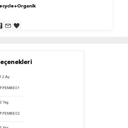
ecycle+Organik
eçenekleri
12 Ay
 P.PEMBE01
2 Yaş
 P.PEMBE02
3 Yaş