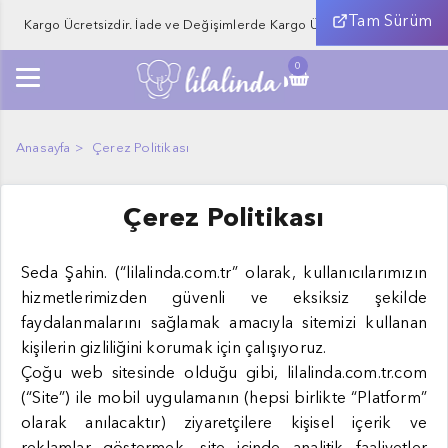
Tam Sürüm
Kargo Ücretsizdir. İade ve Değişimlerde Kargo Ücreti Alıcıya Aittir.
0
Anasayfa
Çerez Politikası
Çerez Politikası
Seda Şahin. (“lilalinda.com.tr” olarak, kullanıcılarımızın
hizmetlerimizden güvenli ve eksiksiz şekilde
faydalanmalarını sağlamak amacıyla sitemizi kullanan
kişilerin gizliliğini korumak için çalışıyoruz.
Çoğu web sitesinde olduğu gibi, lilalinda.com.tr.com
(“Site”) ile mobil uygulamanın (hepsi birlikte “Platform”
olarak anılacaktır) ziyaretçilere kişisel içerik ve
reklamlar göstermek, site içinde analitik faaliyetler