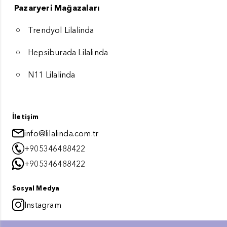
Pazaryeri Mağazaları
Trendyol Lilalinda
Hepsiburada Lilalinda
N11 Lilalinda
İletişim
info@lilalinda.com.tr
+905346488422
+905346488422
Sosyal Medya
Instagram